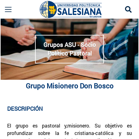
Se
Grupo Misionero Don Bosco (GMDB) | Voluntari
more
Grupos ASU - Socio
Político Pastoral
Grupo Misionero Don Bosco
DESCRIPCIÓN
El grupo es pastoral y,misionero. Su objetivo es
profundizar sobre la fe cristiana-católica y su