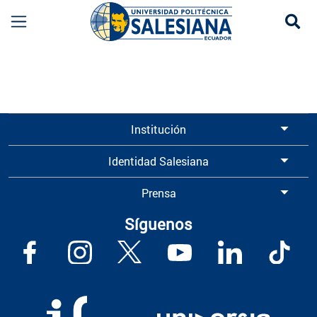
Se
Información para Graduados UPS | Universidad 
Institución
Identidad Salesiana
Prensa
Síguenos