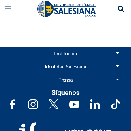
Se
Información para Graduados UPS | Universidad 
Institución
Identidad Salesiana
Prensa
Síguenos