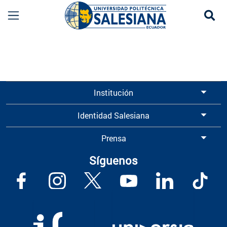
Se
Información para Graduados UPS | Universidad 
Institución
Identidad Salesiana
Prensa
Síguenos