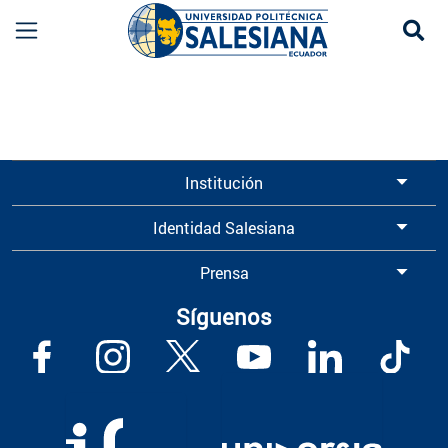
Se
Información para Graduados UPS | Universidad 
Institución
Identidad Salesiana
Prensa
Síguenos