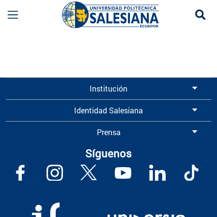
Se
Información para Graduados UPS | Universidad 
Institución
Identidad Salesiana
Prensa
Síguenos