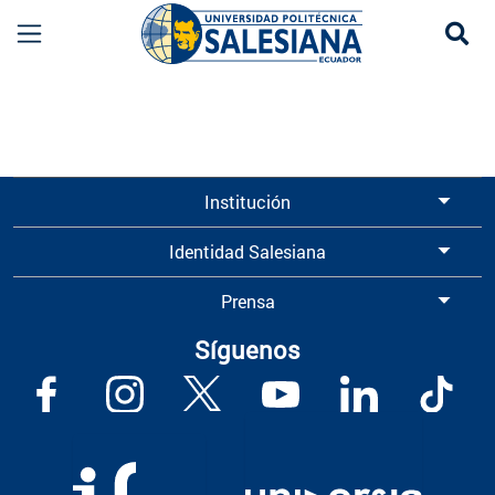
Se
Información para Graduados UPS | Universidad 
Institución
Identidad Salesiana
Prensa
Síguenos