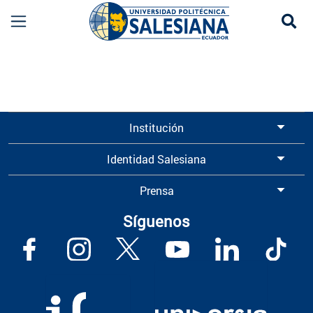
Se
Información para Graduados UPS | Universidad 
Institución
Identidad Salesiana
Prensa
Síguenos