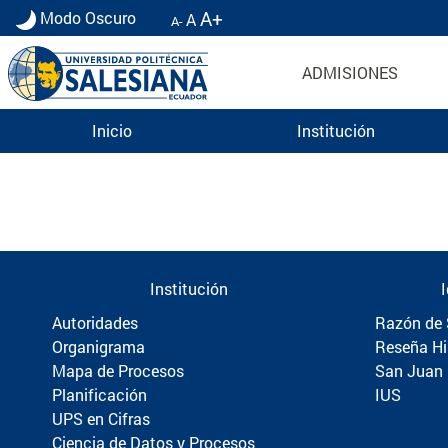
A+
Modo Oscuro
A
A-
ADMISIONES
Inicio
Institución
Información para Graduados UPS | Universidad 
Institución
Autoridades
Razón de 
Organigrama
Reseña Hi
Mapa de Procesos
San Juan
Planificación
IUS
UPS en Cifras
Ciencia de Datos y Procesos