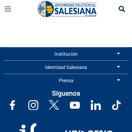
Se
Información para Graduados UPS | Universidad 
Institución
Identidad Salesiana
Prensa
Síguenos