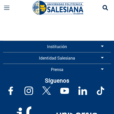
Se
Información para Graduados UPS | Universidad 
Institución
Identidad Salesiana
Prensa
Síguenos