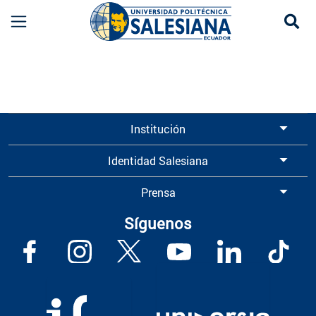
Se
Información para Graduados UPS | Universidad 
Institución
Identidad Salesiana
Prensa
Síguenos