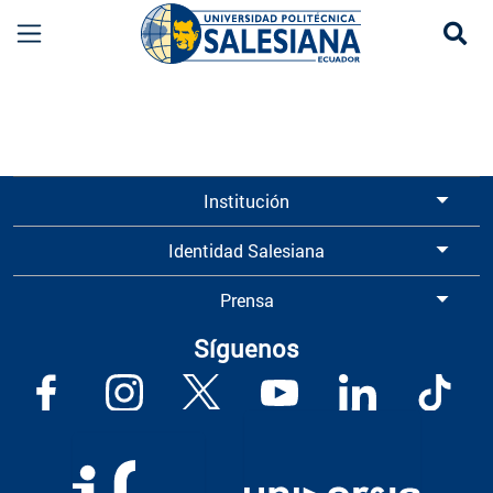
Se
Información para Graduados UPS | Universidad 
Institución
Identidad Salesiana
Prensa
Síguenos