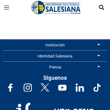
Se
Información para Graduados UPS | Universidad 
Institución
Identidad Salesiana
Prensa
Síguenos