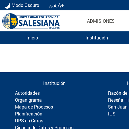
A+
Modo Oscuro
A
A-
ADMISIONES
Inicio
Institución
Información para Graduados UPS | Universidad 
Institución
Autoridades
Razón de 
Organigrama
Reseña Hi
Mapa de Procesos
San Juan
Planificación
IUS
UPS en Cifras
Ciencia de Datos y Procesos