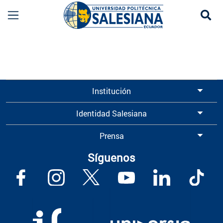
Se
Información para Graduados UPS | Universidad 
Institución
Identidad Salesiana
Prensa
Síguenos