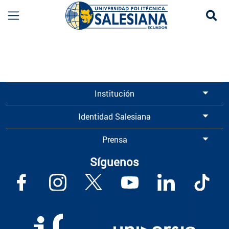
Se
Información para Graduados UPS | Universidad 
Institución
Identidad Salesiana
Prensa
Síguenos