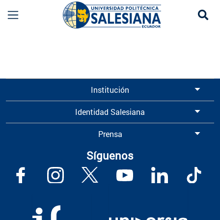
Se
Información para Graduados UPS | Universidad 
Institución
Identidad Salesiana
Prensa
Síguenos