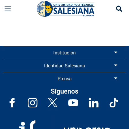
Se
Información para Graduados UPS | Universidad 
Institución
Identidad Salesiana
Prensa
Síguenos