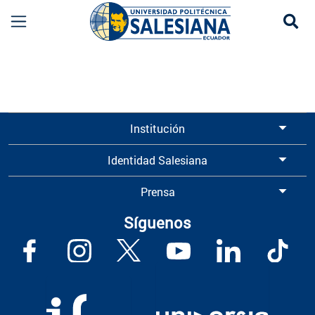
Se
Información para Graduados UPS | Universidad 
Institución
Identidad Salesiana
Prensa
Síguenos