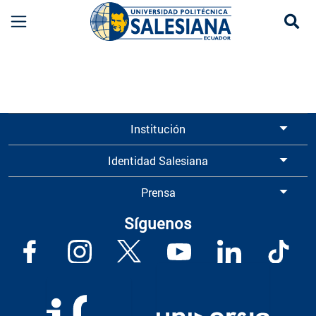
Se
Información para Graduados UPS | Universidad 
Institución
Identidad Salesiana
Prensa
Síguenos