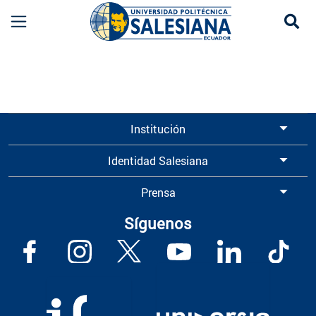
Se
Información para Graduados UPS | Universidad 
Institución
Identidad Salesiana
Prensa
Síguenos