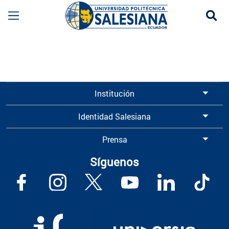
Se
Información para Graduados UPS | Universidad 
Institución
Identidad Salesiana
Prensa
Síguenos