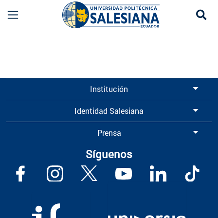
Se
Información para Graduados UPS | Universidad 
Institución
Identidad Salesiana
Prensa
Síguenos