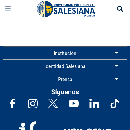
Se
Información para Graduados UPS | Universidad 
Institución
Identidad Salesiana
Prensa
Síguenos