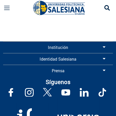
Se
Información para Graduados UPS | Universidad 
Institución
Identidad Salesiana
Prensa
Síguenos