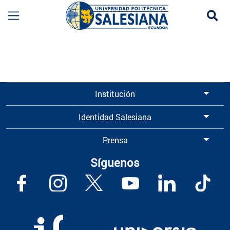
Se
Información para Graduados UPS | Universidad 
Institución
Identidad Salesiana
Prensa
Síguenos