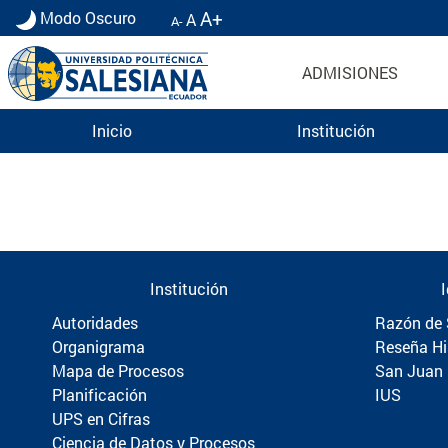
A+
Modo Oscuro
A
A-
ADMISIONES
Inicio
Institución
Información para Graduados UPS | Universidad 
Institución
Autoridades
Razón de 
Organigrama
Reseña Hi
Mapa de Procesos
San Juan
Planificación
IUS
UPS en Cifras
Ciencia de Datos y Procesos