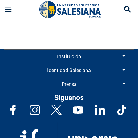
Se
Información para Graduados UPS | Universidad 
Institución
Identidad Salesiana
Prensa
Síguenos