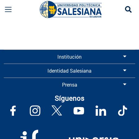
Se
Información para Graduados UPS | Universidad 
Institución
Identidad Salesiana
Prensa
Síguenos