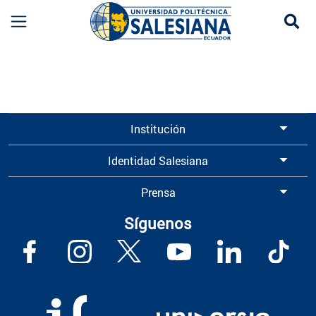
Se
Información para Graduados UPS | Universidad 
Institución
Identidad Salesiana
Prensa
Síguenos