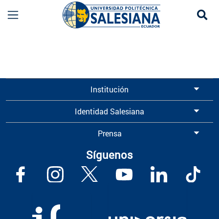
Se
Información para Graduados UPS | Universidad 
Institución
Identidad Salesiana
Prensa
Síguenos