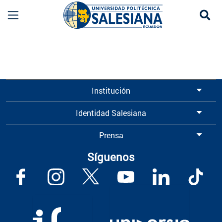
Se
Información para Graduados UPS | Universidad 
Institución
Identidad Salesiana
Prensa
Síguenos