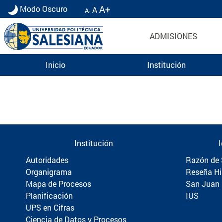
A+
Modo Oscuro
A
A-
ADMISIONES
Inicio
Institución
Información para Graduados UPS | Universidad 
Institución
Autoridades
Razón de 
Organigrama
Reseña Hi
Mapa de Procesos
San Juan
Planificación
IUS
UPS en Cifras
Ciencia de Datos y Procesos