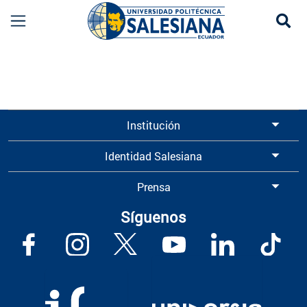
Se
Información para Graduados UPS | Universidad 
Institución
Identidad Salesiana
Prensa
Síguenos