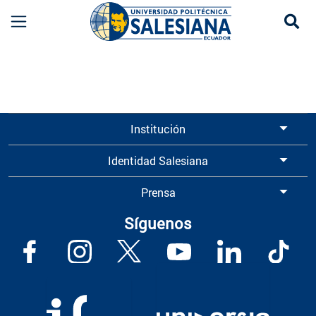
Se
Información para Graduados UPS | Universidad 
Institución
Identidad Salesiana
Prensa
Síguenos