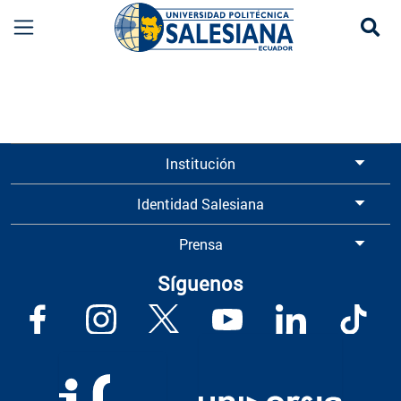
Se
Información para Graduados UPS | Universidad 
Institución
Identidad Salesiana
Prensa
Síguenos