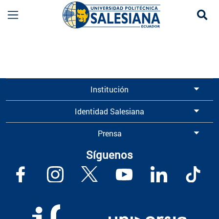
Se
Información para Graduados UPS | Universidad 
Institución
Identidad Salesiana
Prensa
Síguenos