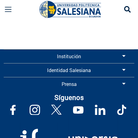
Se
Información para Graduados UPS | Universidad 
Institución
Identidad Salesiana
Prensa
Síguenos