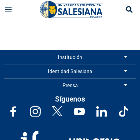
Se
Información para Graduados UPS | Universidad 
Institución
Identidad Salesiana
Prensa
Síguenos