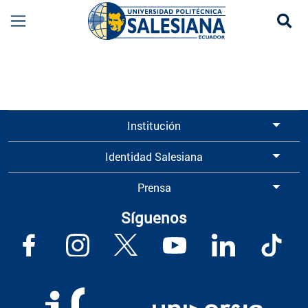
Se
Información para Graduados UPS | Universidad 
Institución
Identidad Salesiana
Prensa
Síguenos