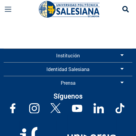
Se
Información para Graduados UPS | Universidad 
Institución
Identidad Salesiana
Prensa
Síguenos