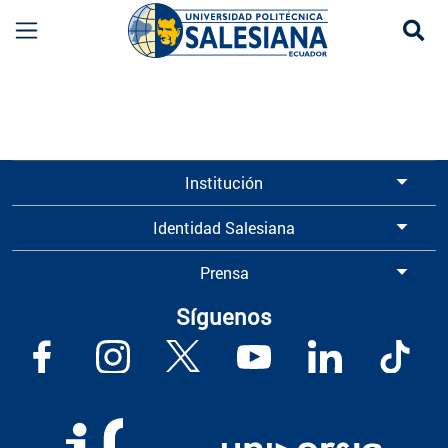
Se
Información para Graduados UPS | Universidad 
Institución
Identidad Salesiana
Prensa
Síguenos