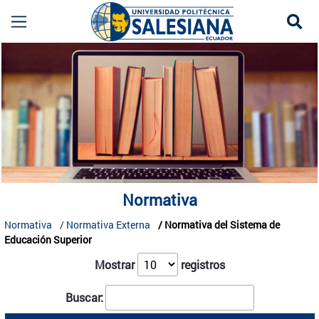
Se
Normativa UPS | Reglamentos y Políticas Instit
more
Normativa
Normativa
Normativa Externa
Normativa del Sistema de
Educación Superior
Mostrar
registros
Buscar: