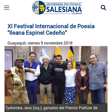
Se
Noticias UPS | Actualidad Universidad Politécn
XI Festival Internacional de Poesia
"Ileana Espinel Cedeño"
Guayaquil
, viernes 9 noviembre 2018
Tyehimba Jess (izq.), ganador del Premio Pulitzer de