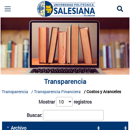
Se
Transparencia UPS | Información Pública Instit
more
Transparencia
Transparencia
Transparencia Financiera
Costos y Aranceles
Mostrar
registros
Buscar:
Archivo