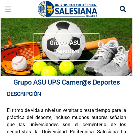
Se
Carneros UPS | Grupo ASU Deportivo de Rugby y 
more
Grupos ASU -
Deportivo
Grupo ASU UPS Carner@s Deportes
DESCRIPCIÓN
El ritmo de vida a nivel universitario resta tiempo para la
práctica del deporte, incluso muchos autores señalan
que las universidades son el cementerio de los
deportistas, la Universidad Politécnica Salesiana ha