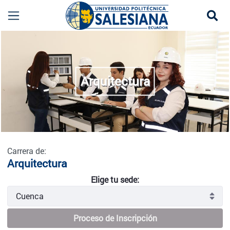
Se
Arquitectura - Guayaquil
more
Arquitectura
Carrera de:
Arquitectura
Elige tu sede:
Proceso de Inscripción