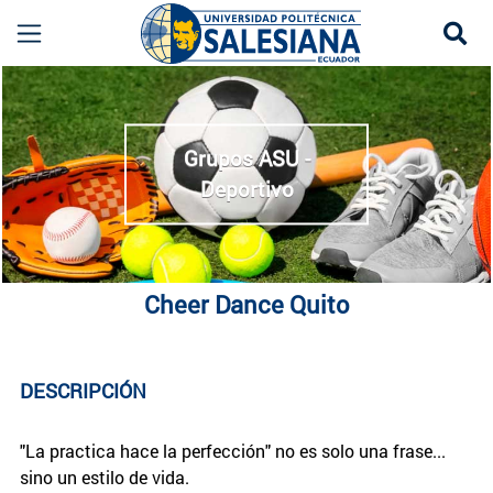
Se
Cheer Dance Quito UPS | Grupo Deportivo de Che
more
Grupos ASU -
Deportivo
Cheer Dance Quito
DESCRIPCIÓN
"La practica hace la perfección" no es solo una frase...
sino un estilo de vida.