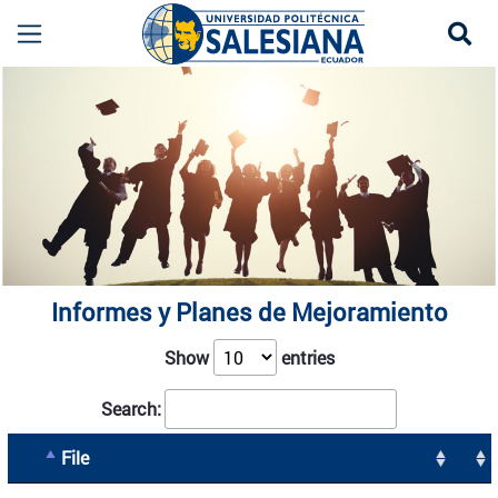
Se
Informes y Planes de Mejoramiento UPS Ecuad
more
Informes y Planes de Mejoramiento
Show
entries
Search:
File